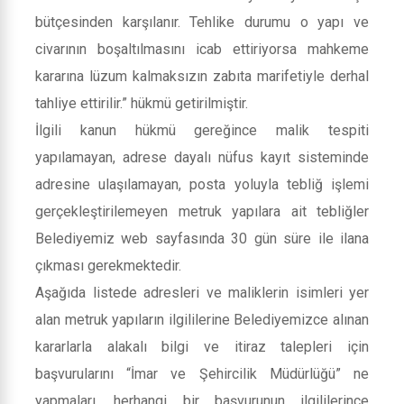
bütçesinden karşılanır. Tehlike durumu o yapı ve
civarının boşaltılmasını icab ettiriyorsa mahkeme
kararına lüzum kalmaksızın zabıta marifetiyle derhal
tahliye ettirilir.” hükmü getirilmiştir.
İlgili kanun hükmü gereğince malik tespiti
yapılamayan, adrese dayalı nüfus kayıt sisteminde
adresine ulaşılamayan, posta yoluyla tebliğ işlemi
gerçekleştirilemeyen metruk yapılara ait tebliğler
Belediyemiz web sayfasında 30 gün süre ile ilana
çıkması gerekmektedir.
Aşağıda listede adresleri ve maliklerin isimleri yer
alan metruk yapıların ilgililerine Belediyemizce alınan
kararlarla alakalı bilgi ve itiraz talepleri için
başvurularını “İmar ve Şehircilik Müdürlüğü” ne
yapmaları, herhangi bir başvurunun ilgililerince