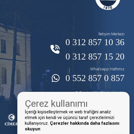
İletişim Merkezi
0 312 857 10 36
0 312 857 15 20
Whatsapp Hattımız
0 552 857 0 857
E-Posta:
bilgi@kalecik.bel.tr
Çerez kullanımı
Faks:
0 312 857 10 16
İçeriği kişiselleştirmek ve web trafiğini analiz
etmek için kendi ve üçüncü taraf çerezlerimizi
kullanıyoruz.
Çerezler hakkında daha fazlasını
okuyun