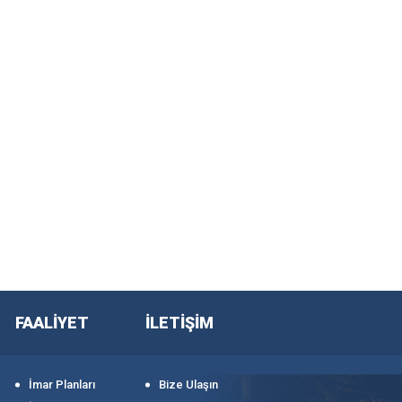
FAALİYET
İLETİŞİM
İmar Planları
Bize Ulaşın