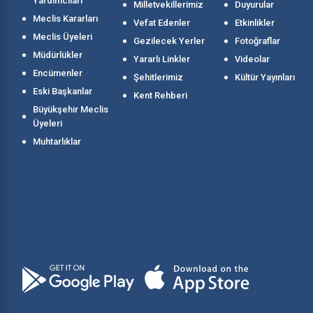
Yardımcıları
Milletvekillerimiz
Duyurular
Meclis Kararları
Vefat Edenler
Etkinlikler
Meclis Üyeleri
Gezilecek Yerler
Fotoğraflar
Müdürlükler
Yararlı Linkler
Videolar
Encümenler
Şehitlerimiz
Kültür Yayınları
Eski Başkanlar
Kent Rehberi
Büyükşehir Meclis
Üyeleri
Muhtarlıklar