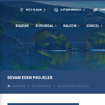
BIZE ULAŞIN
İLETİŞİM MERKEZİ
ÖNE
BAŞKAN
KURUMSAL
KALECİK
GÜNCEL
DEVAM EDEN PROJELER
ANASAYFA
PROJELERIMIZ
DEVAM EDEN PROJELER