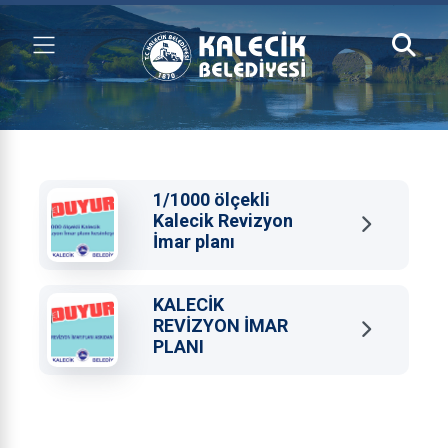
1/1000 ölçekli
Kalecik Revizyon
İmar planı
kesinleşmiştir.
KALECİK
REVİZYON İMAR
PLANI
ONAYLANARAK
ASKIDAN
İNMİŞTİR.