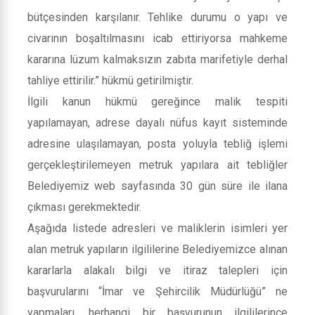
bütçesinden karşılanır. Tehlike durumu o yapı ve
civarının boşaltılmasını icab ettiriyorsa mahkeme
kararına lüzum kalmaksızın zabıta marifetiyle derhal
tahliye ettirilir.” hükmü getirilmiştir.
İlgili kanun hükmü gereğince malik tespiti
yapılamayan, adrese dayalı nüfus kayıt sisteminde
adresine ulaşılamayan, posta yoluyla tebliğ işlemi
gerçekleştirilemeyen metruk yapılara ait tebliğler
Belediyemiz web sayfasında 30 gün süre ile ilana
çıkması gerekmektedir.
Aşağıda listede adresleri ve maliklerin isimleri yer
alan metruk yapıların ilgililerine Belediyemizce alınan
kararlarla alakalı bilgi ve itiraz talepleri için
başvurularını “İmar ve Şehircilik Müdürlüğü” ne
yapmaları, herhangi bir başvurunun ilgililerince