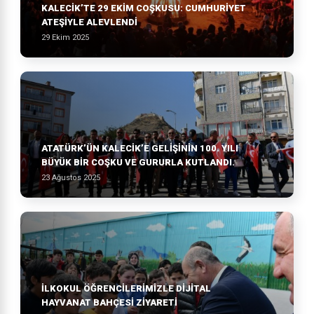
KALECİK’TE 29 EKİM COŞKUSU: CUMHURİYET
ATEŞİYLE ALEVLENDİ
29 Ekim 2025
ATATÜRK’ÜN KALECIK’E GELIŞININ 100. YILI
BÜYÜK BIR COŞKU VE GURURLA KUTLANDI.
23 Ağustos 2025
İLKOKUL ÖĞRENCİLERİMİZLE DİJİTAL
HAYVANAT BAHÇESİ ZİYARETİ