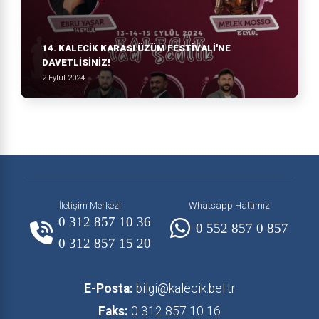
14. KALECIK KARASI ÜZÜM FESTIVALI'NE
DAVETLISINIZ!
2 Eylül 2024
İletişim Merkezi
Whatsapp Hattımız
0 312 857 10 36
0 552 857 0 857
0 312 857 15 20
E-Posta:
bilgi@kalecik.bel.tr
Faks:
0 312 857 10 16