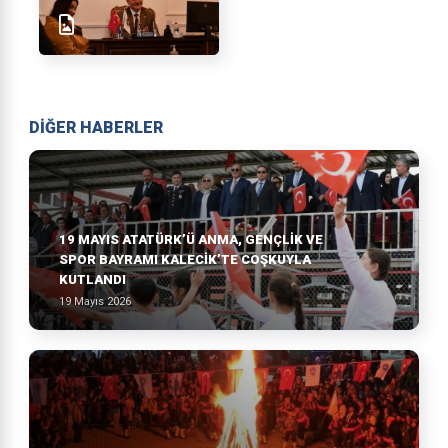
DİĞER HABERLER
19 MAYIS ATATÜRK’Ü ANMA, GENÇLIK VE
SPOR BAYRAMI KALECIK’TE COŞKUYLA
KUTLANDI
19 Mayıs 2026