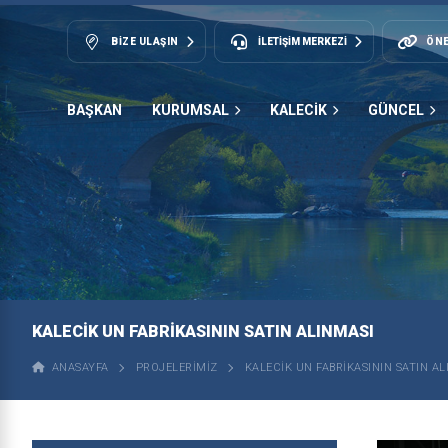
BIZE ULAŞIN
İLETİŞİM MERKEZİ
ÖNE
BAŞKAN
KURUMSAL
KALECİK
GÜNCEL
KALECİK UN FABRİKASININ SATIN ALINMASI
ANASAYFA
PROJELERIMIZ
KALECİK UN FABRİKASININ SATIN AL