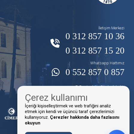
İletişim Merkezi
0 312 857 10 36
0 312 857 15 20
Whatsapp Hattımız
0 552 857 0 857
E-Posta:
bilgi@kalecik.bel.tr
Çerez kullanımı
Faks:
0 312 857 10 16
İçeriği kişiselleştirmek ve web trafiğini analiz
etmek için kendi ve üçüncü taraf çerezlerimizi
kullanıyoruz.
Çerezler hakkında daha fazlasını
okuyun