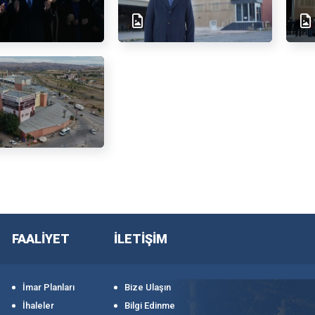
FAALİYET
İLETİŞİM
İmar Planları
Bize Ulaşın
İhaleler
Bilgi Edinme