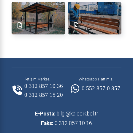
İletişim Merkezi
Whatsapp Hattımız
0 312 857 10 36
0 552 857 0 857
0 312 857 15 20
E-Posta:
bilgi@kalecik.bel.tr
Faks:
0 312 857 10 16