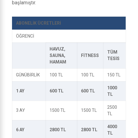
başlamıştır.
ABONELİK ÜCRETLERİ
ÖĞRENCİ
HAVUZ,
TÜM
SAUNA,
FİTNESS
TESİS
HAMAM
GÜNÜBİRLİK
100 TL
100 TL
150 TL
1000
1 AY
600 TL
600 TL
TL
2500
3 AY
1500 TL
1500 TL
TL
4000
6 AY
2800 TL
2800 TL
TL