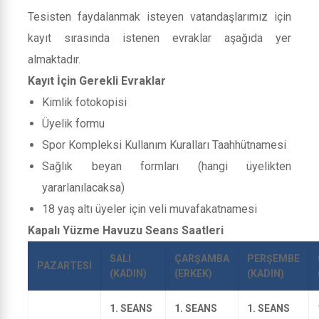
Tesisten faydalanmak isteyen vatandaşlarımız için
kayıt sırasında istenen evraklar aşağıda yer
almaktadır.
Kayıt İçin Gerekli Evraklar
Kimlik fotokopisi
Üyelik formu
Spor Kompleksi Kullanım Kuralları Taahhütnamesi
Sağlık beyan formları (hangi üyelikten
yararlanılacaksa)
18 yaş altı üyeler için veli muvafakatnamesi
Kapalı Yüzme Havuzu Seans Saatleri
SALI
ÇARŞAMBA
PERŞEMBE
PAZARTESİ
(KADIN)
(ERKEK)
(KADIN)
1. SEANS
1. SEANS
1. SEANS