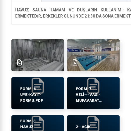
HAVUZ SAUNA HAMAM VE DUŞLARIN KULLANIMI:
K
ERMEKTEDİR, ERKEKLER GÜNÜNDE 21:30 DA SONA ERMEKT
FORM-6---
FORM-7---
ÜYE-KAYIT-
VELI---VASI-
FORMU.PDF
MUFAVAKAT...
FORM-3---
HAVUZ-
2--AÇIK-