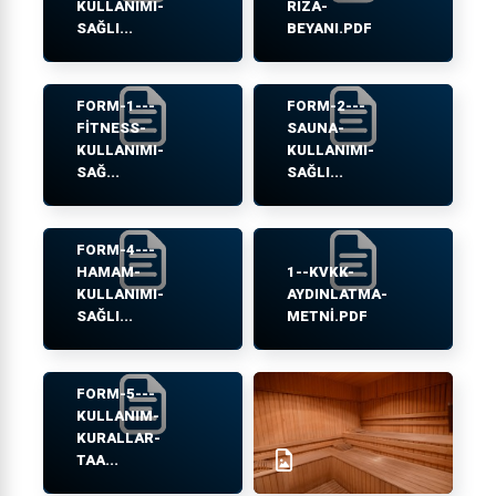
KULLANIMI-
RIZA-
SAĞLI...
BEYANI.PDF
FORM-1---
FORM-2---
FITNESS-
SAUNA-
KULLANIMI-
KULLANIMI-
SAĞ...
SAĞLI...
FORM-4---
HAMAM-
1--KVKK-
KULLANIMI-
AYDINLATMA-
SAĞLI...
METNI.PDF
FORM-5---
KULLANIM-
KURALLAR-
TAA...