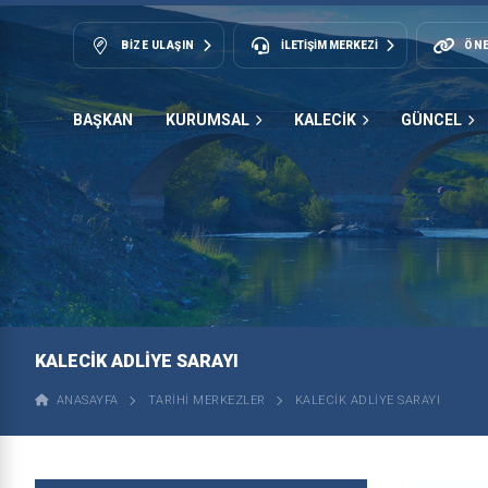
BIZE ULAŞIN
İLETİŞİM MERKEZİ
ÖNE
BAŞKAN
KURUMSAL
KALECİK
GÜNCEL
KALECIK ADLIYE SARAYI
ANASAYFA
TARIHI MERKEZLER
KALECIK ADLIYE SARAYI