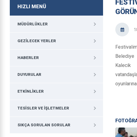
FESTİ
HIZLI MENÜ
GÖRÜ
MÜDÜRLÜKLER
1
GEZILECEK YERLER
Festivalim
Belediye 
HABERLER
Kalecik
vatandaş
DUYURULAR
oyunlarına 
ETKINLIKLER
TESISLER VE İŞLETMELER
FOTOĞR
SIKÇA SORULAN SORULAR