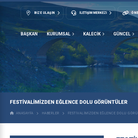
BIZE ULAŞIN
İLETİŞİM MERKEZİ
ÖNE
BAŞKAN
KURUMSAL
KALECİK
GÜNCEL
FESTİVALİMİZDEN EĞLENCE DOLU GÖRÜNTÜLER
ANASAYFA
HABERLER
FESTİVALİMİZDEN EĞLENCE DOLU GÖR