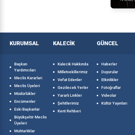
KURUMSAL
KALECİK
GÜNCEL
Başkan
Kalecik Hakkında
Haberler
Yardımcıları
Milletvekillerimiz
Duyurular
Meclis Kararları
Vefat Edenler
Etkinlikler
Meclis Üyeleri
Gezilecek Yerler
Fotoğraflar
Müdürlükler
Yararlı Linkler
Videolar
Encümenler
Şehitlerimiz
Kültür Yayınları
Eski Başkanlar
Kent Rehberi
Büyükşehir Meclis
Üyeleri
Muhtarlıklar