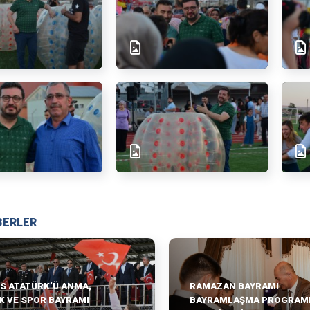
BERLER
IS ATATÜRK’Ü ANMA,
RAMAZAN BAYRAMI
K VE SPOR BAYRAMI
BAYRAMLAŞMA PROGRAM