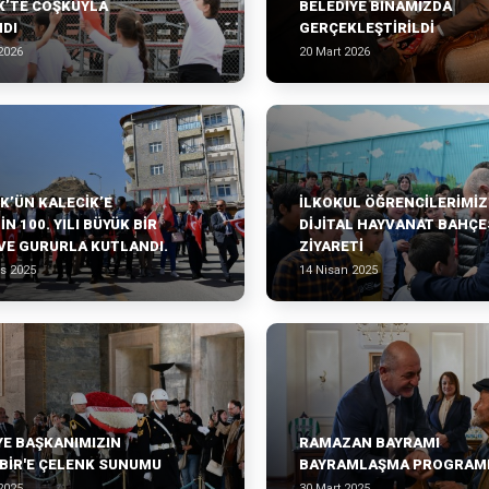
K’TE COŞKUYLA
BELEDIYE BINAMIZDA
DI
GERÇEKLEŞTIRILDI
2026
20 Mart 2026
K’ÜN KALECIK’E
İLKOKUL ÖĞRENCİLERİMİZ
IN 100. YILI BÜYÜK BIR
DİJİTAL HAYVANAT BAHÇE
VE GURURLA KUTLANDI.
ZİYARETİ
s 2025
14 Nisan 2025
YE BAŞKANIMIZIN
RAMAZAN BAYRAMI
BİR'E ÇELENK SUNUMU
BAYRAMLAŞMA PROGRAM
2025
30 Mart 2025