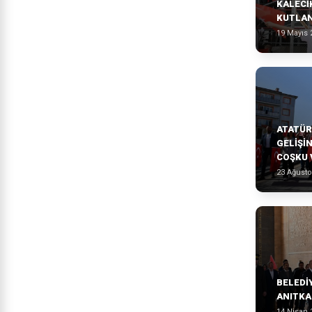
KALECI
KUTLAN
19 Mayıs 
ATATÜR
GELIŞIN
COŞKU 
23 Ağusto
BELEDİ
ANITKA
14 Nisan 