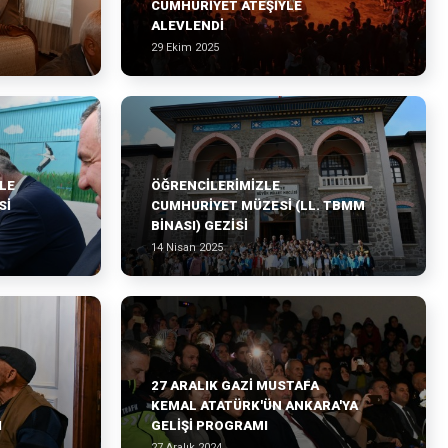
CUMHURİYET ATEŞİYLE
ALEVLENDİ
29 Ekim 2025
LE
ÖĞRENCİLERİMİZLE
Sİ
CUMHURİYET MÜZESİ (LL. TBMM
BİNASI) GEZİSİ
14 Nisan 2025
27 ARALIK GAZİ MUSTAFA
KEMAL ATATÜRK'ÜN ANKARA'YA
I
GELİŞİ PROGRAMI
27 Aralık 2024