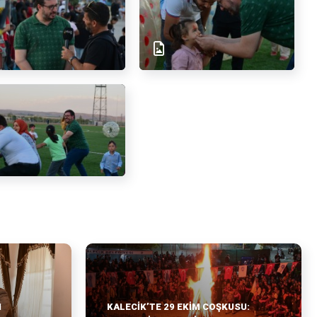
I
KALECİK’TE 29 EKİM COŞKUSU: